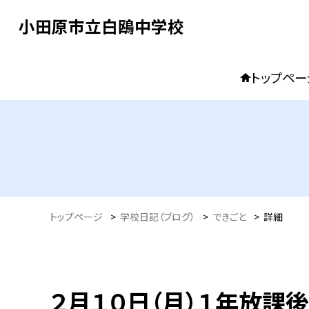
小田原市立白鴎中学校
トップペー
トップページ
>
学校日記（ブログ）
>
できごと
>
詳細
２月１０日（月）１年放課