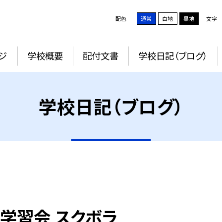
配色
通常
白地
黒地
文字
ジ
学校概要
配付文書
学校日記（ブログ）
学校日記（ブログ）
後学習会 スクボラ