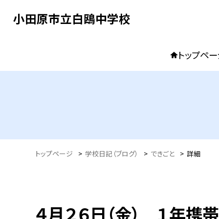
小田原市立白鴎中学校
トップペー
トップページ
>
学校日記（ブログ）
>
できごと
>
詳細
４月２６日（金） １年携