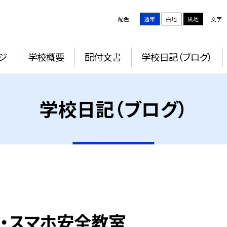
配色
通常
白地
黒地
文字
ジ
学校概要
配付文書
学校日記（ブログ）
学校日記（ブログ）
帯・スマホ安全教室