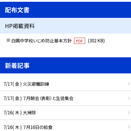
配布文書
HP掲載資料
白鷗中学校いじめ防止基本方針
(302 KB)
PDF
新着記事
7/17( 金 ) 火災避難訓練
7/17( 金 ) ７月朝会（表彰）と生徒集会
7/16( 木 ) 大掃除
7/16( 木 ) ７月16日の給食