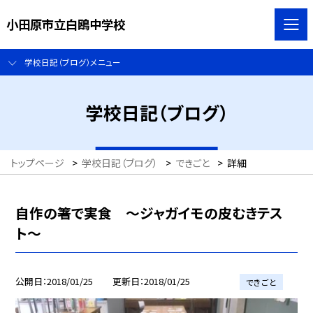
小田原市立白鴎中学校
学校日記（ブログ）メニュー
学校日記（ブログ）
トップページ
>
学校日記（ブログ）
>
できごと
>
詳細
自作の箸で実食 〜ジャガイモの皮むきテス
ト〜
公開日
2018/01/25
更新日
2018/01/25
できごと