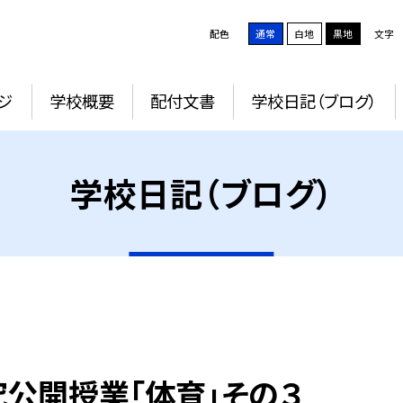
配色
通常
白地
黒地
文字
ジ
学校概要
配付文書
学校日記（ブログ）
学校日記（ブログ）
究公開授業「体育」その３