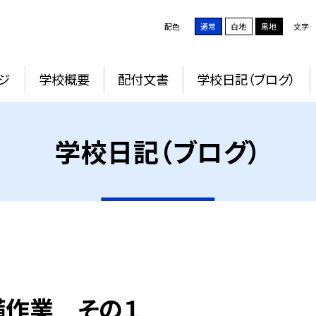
配色
通常
白地
黒地
文字
ジ
学校概要
配付文書
学校日記（ブログ）
学校日記（ブログ）
備作業 その１