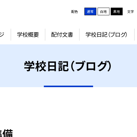
配色
通常
白地
黒地
文字
ジ
学校概要
配付文書
学校日記（ブログ）
学校日記（ブログ）
準備