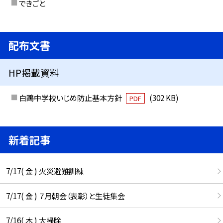
できごと
配布文書
HP掲載資料
白鷗中学校いじめ防止基本方針
(302 KB)
PDF
新着記事
7/17( 金 ) 火災避難訓練
7/17( 金 ) ７月朝会（表彰）と生徒集会
7/16( 木 ) 大掃除