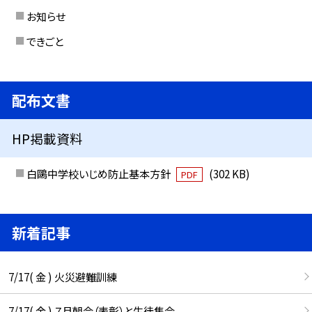
お知らせ
できごと
配布文書
HP掲載資料
白鷗中学校いじめ防止基本方針
(302 KB)
PDF
新着記事
7/17( 金 ) 火災避難訓練
7/17( 金 ) ７月朝会（表彰）と生徒集会