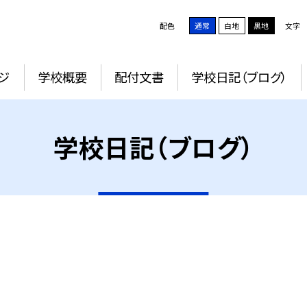
配色
通常
白地
黒地
文字
ジ
学校概要
配付文書
学校日記（ブログ）
学校日記（ブログ）