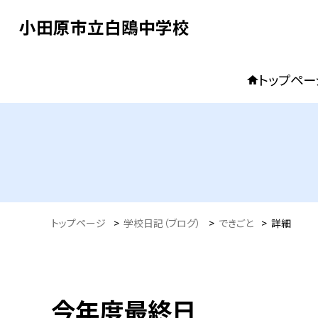
小田原市立白鴎中学校
トップペー
トップページ
>
学校日記（ブログ）
>
できごと
>
詳細
今年度最終日