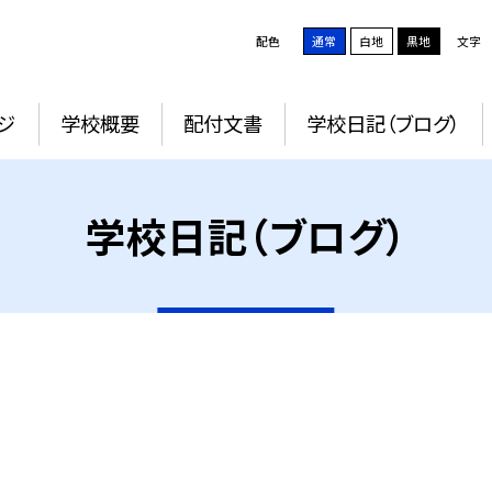
配色
通常
白地
黒地
文字
ジ
学校概要
配付文書
学校日記（ブログ）
学校日記（ブログ）