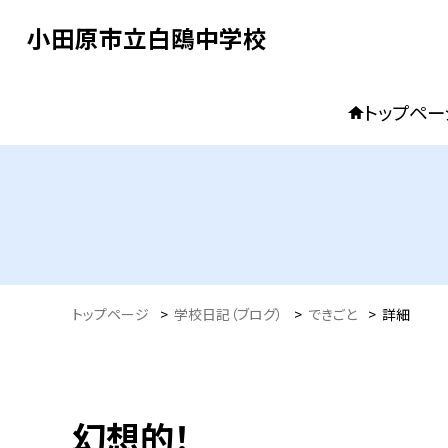
小田原市立白鴎中学校
トップペー
トップページ
>
学校日記（ブログ）
>
できごと
>
詳細
幻想的！