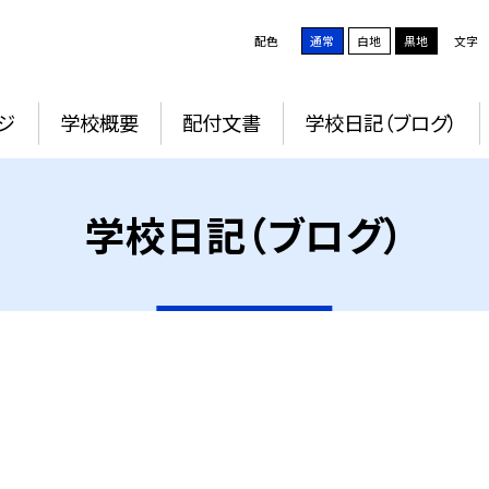
配色
通常
白地
黒地
文字
ジ
学校概要
配付文書
学校日記（ブログ）
学校日記（ブログ）