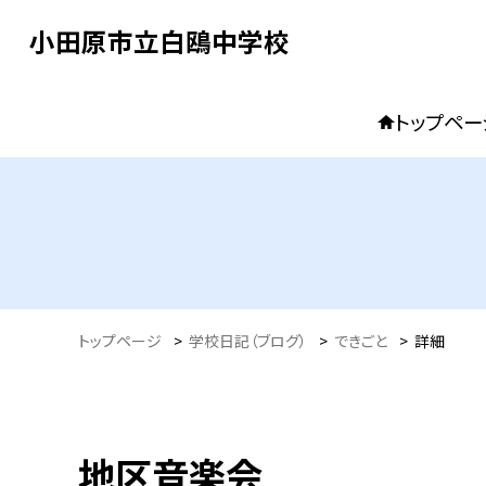
小田原市立白鴎中学校
トップペー
トップページ
>
学校日記（ブログ）
>
できごと
>
詳細
地区音楽会