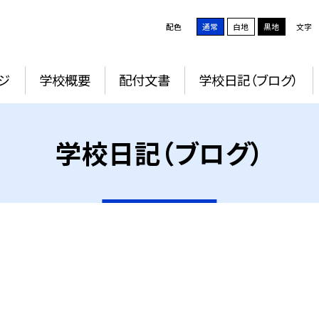
配色
通常
白地
黒地
文字
ジ
学校概要
配付文書
学校日記（ブログ）
学校日記（ブログ）