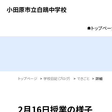
小田原市立白鴎中学校
トップペー
トップページ
>
学校日記（ブログ）
>
できごと
>
詳細
2月16日授業の様子