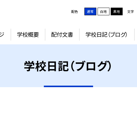
配色
通常
白地
黒地
文字
ジ
学校概要
配付文書
学校日記（ブログ）
学校日記（ブログ）