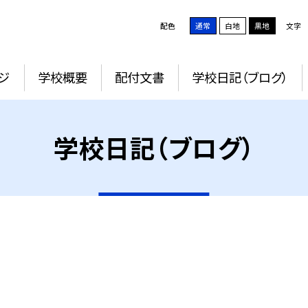
配色
通常
白地
黒地
文字
ジ
学校概要
配付文書
学校日記（ブログ）
学校日記（ブログ）