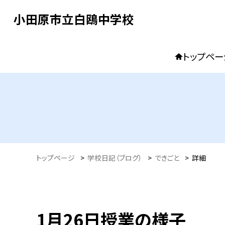
小田原市立白鴎中学校
トップペー
トップページ
>
学校日記（ブログ）
>
できごと
>
詳細
1月26日授業の様子